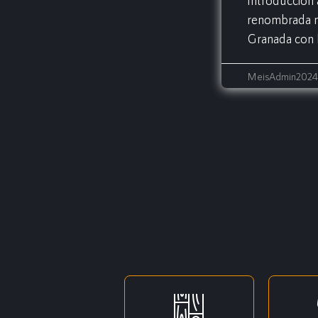
Introducción 
renombrada m
Granada con 
MeisAdmin2024 |