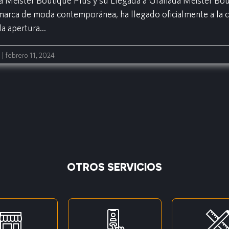
a Meister Boutique Plus y su Llegada a Granada Meister Bou
arca de moda contemporánea, ha llegado oficialmente a la 
la apertura…
 febrero 11, 2024
OTROS SERVICIOS