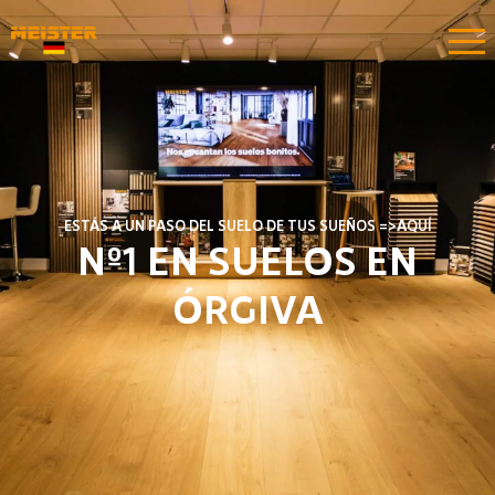
ESTÁS A UN PASO DEL SUELO DE TUS SUEÑOS =>AQUÍ​​
Nº1 EN SUELOS EN
ÓRGIVA