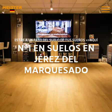
ESTÁS A UN PASO DEL SUELO DE TUS SUEÑOS =>AQUÍ​​
Nº1 EN SUELOS EN
JÉREZ DEL
MARQUESADO